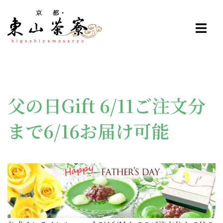
コ
ン
テ
ン
ツ
へ
ス
父の日Gift 6/11ご注文分
キ
ッ
まで6/16お届け可能
プ