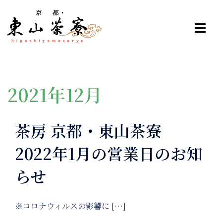
コ
ン
テ
ン
ツ
へ
ス
2021年12月
キ
ッ
茶房 京都・東山茶寮
プ
2022年1月の営業日のお知
らせ
※コロナウィルスの影響に […]