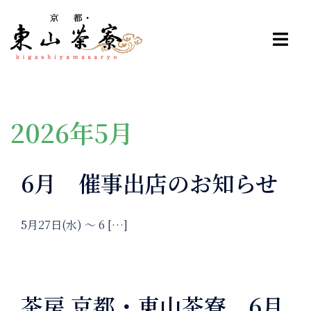
コ
ン
テ
ン
ツ
へ
ス
2026年5月
キ
ッ
6月 催事出店のお知らせ
プ
5月27日(水) ～ 6 […]
茶房 京都・東山茶寮 6月