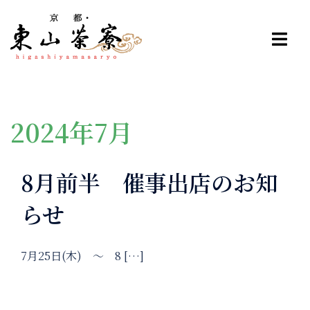
コ
ン
テ
ン
ツ
へ
ス
2024年7月
キ
ッ
8月前半 催事出店のお知
プ
らせ
7月25日(木) ～ 8 […]