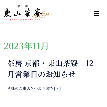
コ
ン
テ
ン
ツ
へ
ス
2023年11月
キ
ッ
茶房 京都・東山茶寮 12
プ
月営業日のお知らせ
皆様のご来店を心よりお待 […]