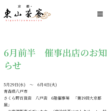
コ
ン
テ
ン
ツ
へ
ス
6月前半 催事出店のお知
キ
ッ
らせ
プ
5月29日(水) ～ 6月4日(火)
青森県八戸市
さくら野百貨店 八戸店 6階催事場 「第19回大京都
展」