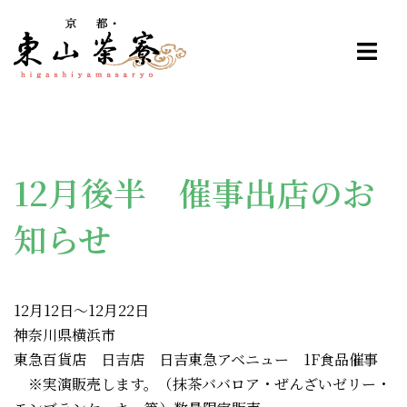
コ
ン
テ
ン
ツ
へ
ス
12月後半 催事出店のお
キ
ッ
知らせ
プ
12月12日～12月22日
神奈川県横浜市
東急百貨店 日吉店 日吉東急アベニュー 1F食品催事
※実演販売します。（抹茶ババロア・ぜんざいゼリー・