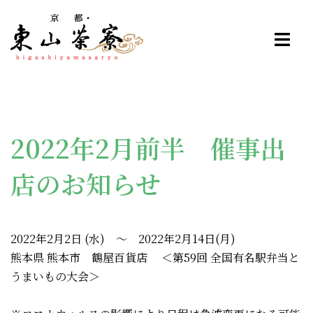
コ
ン
テ
ン
ツ
へ
ス
2022年2月前半 催事出
キ
ッ
店のお知らせ
プ
2022年2月2日 (水) ～ 2022年2月14日(月)
熊本県 熊本市 鶴屋百貨店 ＜第59回 全国有名駅弁当と
うまいもの大会＞