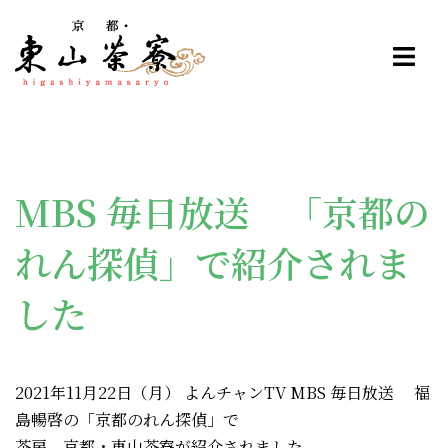
コ
ン
テ
ン
ツ
へ
ス
MBS 毎日放送 「京都の
キ
ッ
れん探偵」で紹介されま
プ
した
2021年11月22日（月） よんチャンTV MBS 毎日放送 福
島暢啓の「京都のれん探偵」で
茶房 京都・東山茶寮が紹介されました。