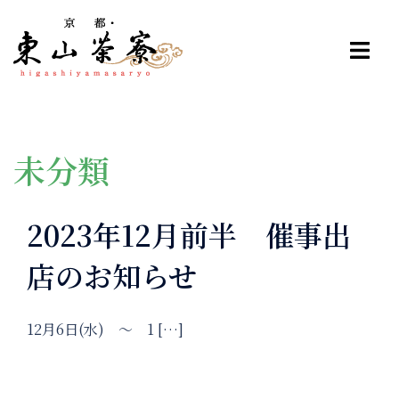
コ
ン
テ
ン
ツ
へ
ス
未分類
キ
ッ
2023年12月前半 催事出
プ
店のお知らせ
12月6日(水) ～ 1 […]