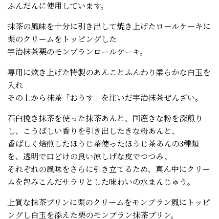
ふんだんに使用しています。
抹茶の風味を十分に引き出して焼き上げたロールケーキに
栗のクリームをトッピングした
宇治抹茶栗のモンブランロールケーキ。
専用に炊き上げた特製のあんことふんわり柔らかな白玉を
入れ
その上から抹茶「おうす」を注いだ宇治抹茶ぜんざい。
石臼挽き抹茶を使った抹茶あんと、国産きな粉を深煎り
し、こうばしい香りを引き出したきな粉あんと、
香ばしく焙煎したほうじ茶使ったほうじ茶あんの3種類
を、透明で口どけの良い涼しげな皮でつつみ、
それぞれの風味をさらに引き立てるため、真ん中にクリー
ムを包みこんだサラリとした味わいの水まんじゅう。
上質な抹茶プリンに栗のクリームをモンブラン風にトッピ
ングし白玉を添えた栗のモンブラン抹茶プリン。