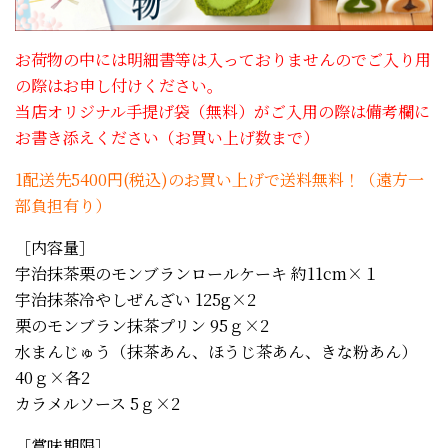
お荷物の中には明細書等は入っておりませんのでご入り用
の際はお申し付けください。
当店オリジナル手提げ袋（無料）がご入用の際は備考欄に
お書き添えください（お買い上げ数まで）
1配送先5400円(税込)のお買い上げで送料無料！（遠方一
部負担有り）
［内容量］
宇治抹茶栗のモンブランロールケーキ 約11cm×１
宇治抹茶冷やしぜんざい 125g×2
栗のモンブラン抹茶プリン 95ｇ×2
水まんじゅう（抹茶あん、ほうじ茶あん、きな粉あん）
40ｇ×各2
カラメルソース 5ｇ×2
［賞味期限］