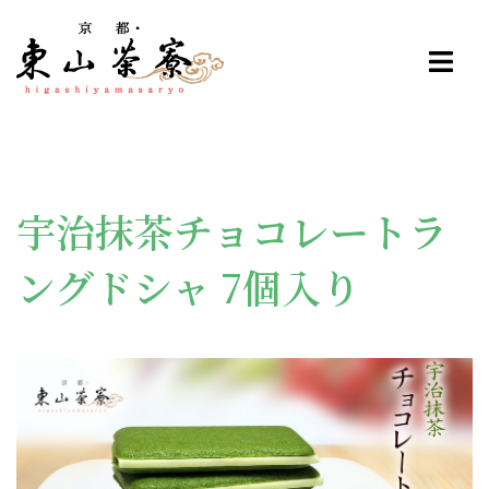
コ
ン
テ
ン
ツ
へ
ス
宇治抹茶チョコレートラ
キ
ッ
ングドシャ 7個入り
プ