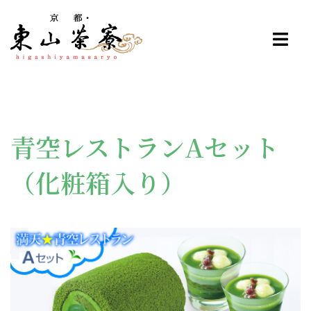
コ
ン
テ
ン
ツ
へ
ス
青空レストランAセット
キ
ッ
（化粧箱入り）
プ